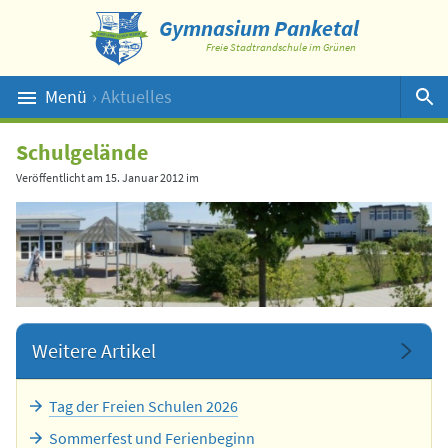
Gymnasium Panketal
Freie Stadtrandschule im Grünen
Menü
› Aktuelles
Suche
Schulgelände
Veröffentlicht am
15. Januar 2012
im
Weitere Artikel
Tag der Freien Schulen 2026
Sommerfest und Ferienbeginn