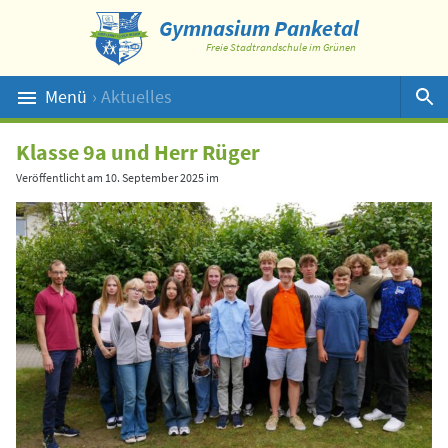
Gymnasium Panketal
Freie Stadtrandschule im Grünen
Menü
› Aktuelles
Suche
Klasse 9a und Herr Rüger
Veröffentlicht am
10. September 2025
im