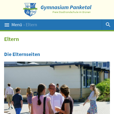
Gymnasium Panketal
Freie Stadtrandschule im Grünen
Menü
› Eltern
Suche
Eltern
Die Elternseiten