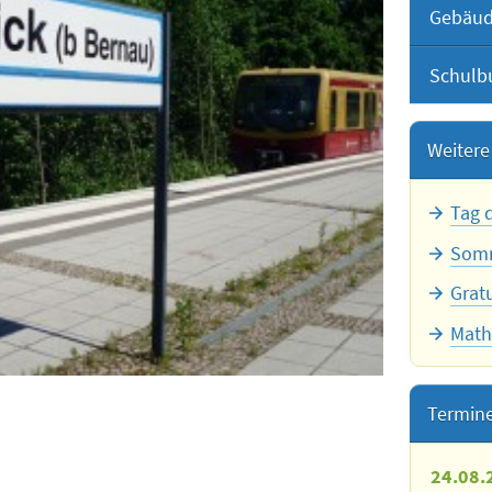
Gebäud
Schulbu
Weitere 
Tag 
Somm
Grat
Math
Termin
24.08.