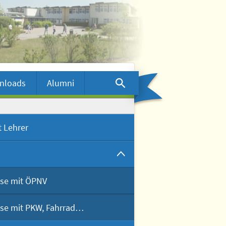
nloads
Alumni
 Lehrer
ise mit ÖPNV
ise mit PKW, Fahrrad…