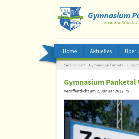
Gymnasium Pa
Freie Stadtrandsch
Home
Aktuelles
Über 
Suche
Sie sind hier:
Gymnasium Panketal
›
Kont
Gymnasium Panketal 
Veröffentlicht am
2. Januar 2012
im