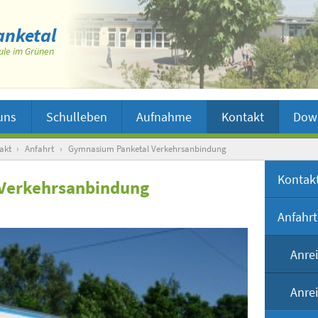
nketal
ule im Grünen
uns
Schulleben
Aufnahme
Kontakt
Dow
akt
›
Anfahrt
›
Gymnasium Panketal Verkehrsanbindung
Kontakt
Verkehrsanbindung
Anfahrt
Anre
Anre