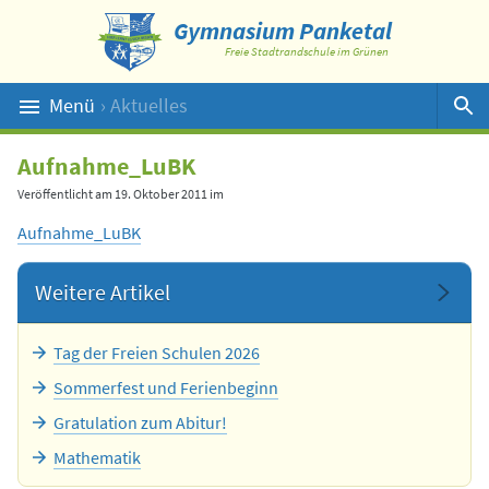
Gymnasium Panketal
Freie Stadtrandschule im Grünen
Menü
› Aktuelles
Suche
Aufnahme_LuBK
Veröffentlicht am
19. Oktober 2011
im
Aufnahme_LuBK
Weitere Artikel
Tag der Freien Schulen 2026
Sommerfest und Ferienbeginn
Gratulation zum Abitur!
Mathematik