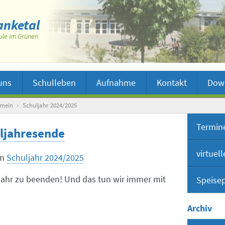
nketal
ule im Grünen
uns
Schulleben
Aufnahme
Kontakt
Dow
emein
›
Schuljahr 2024/2025
Termin
ljahresende
virtuel
m
Schuljahr 2024/2025
uljahr zu beenden! Und das tun wir immer mit
Speise
Virt
Inter
Archiv