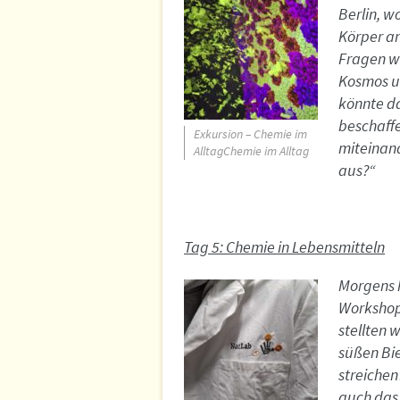
Berlin, w
Körper an
Fragen w
Kosmos un
könnte d
beschaffe
Exkursion – Chemie im
miteinand
AlltagChemie im Alltag
aus?“
Tag 5: Chemie in Lebensmitteln
Morgens 
Workshop 
stellten 
süßen Bie
streichen
auch das 