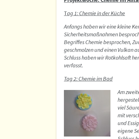
T
ag 1: Chemie in der Küche
Anfangs haben wir eine kleine 
Sicherheitsmaßnahmen besprochen
Begriffes Chemie besprochen, Zu
geschmolzen und einen Vulkan au
Schluss haben wir Rotkohlsaft he
verfasst.
Tag 2: Chemie im Bad
Am zweit
hergestel
viel Säur
mit vers
und Essig
eigene S
Schluss h