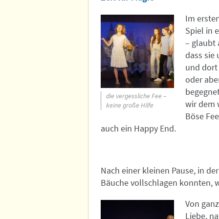
Im ersten
Spiel in 
– glaubt 
dass sie 
und dort
oder abe
begegnet
die vergessliche Fee –
wir dem 
keine große Hilfe
Böse Feen
auch ein Happy End.
Nach einer kleinen Pause, in der
Bäuche vollschlagen konnten, w
Von ganz
Liebe, na