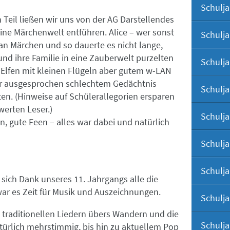
Schulja
Engli
 Teil ließen wir uns von der AG Darstellendes
eine Märchenwelt entführen. Alice – wer sonst
Schulja
Wahl
an Märchen und so dauerte es nicht lange,
und ihre Familie in eine Zauberwelt purzelten
Schulja
Deuts
 Elfen mit kleinen Flügeln aber gutem w-LAN
Welt
r ausgesprochen schlechtem Gedächtnis
Schulja
en. (Hinweise auf Schülerallegorien ersparen
Die 
werten Leser.)
Schulja
, gute Feen – alles war dabei und natürlich
Geog
Schulja
Spor
Schulja
 sich Dank unseres 11. Jahrgangs alle die
Proj
ar es Zeit für Musik und Auszeichnungen.
Schulja
 traditionellen Liedern übers Wandern und die
Schulja
türlich mehrstimmig, bis hin zu aktuellem Pop