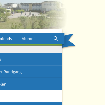
nloads
Alumni
e
ler Rundgang
plan
ueller Rundgang
view mit Dr. Wolf