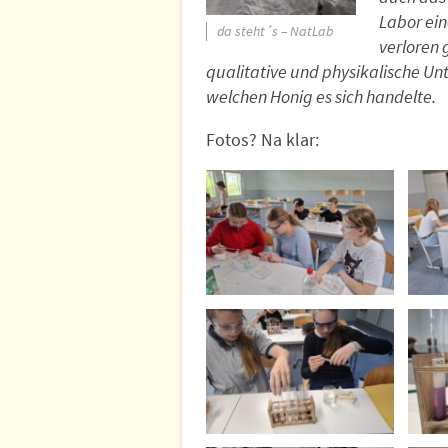
Labor ein
da steht´s – NatLab
verloren 
qualitative und physikalische Un
welchen Honig es sich handelte.
Fotos? Na klar: