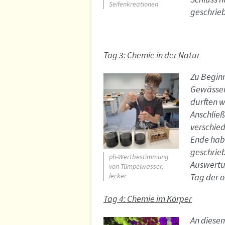
Seifenkreationen
geschrie
Tag 3: Chemie in der Natur
Zu Begin
Gewässer
durften w
Anschlie
verschied
Ende habe
geschrieb
ph-Wertbestimmung
Auswertu
von Tümpelwasser,
lecker
Tag der o
Tag 4: Chemie im Körper
An diesem