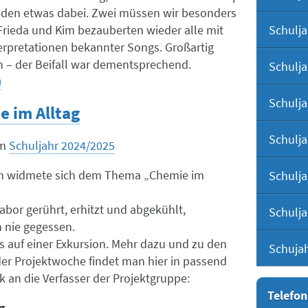
jeden etwas dabei. Zwei müssen wir besonders
Schulja
 Frieda und Kim bezauberten wieder alle mit
terpretationen bekannter Songs. Großartig
 – der Beifall war dementsprechend.
Schulja
)
Schulja
 im Alltag
Schulja
m
Schuljahr 2024/2025
n widmete sich dem Thema „Chemie im
Schulja
abor gerührt, erhitzt und abgekühlt,
Schulja
 nie gegessen.
s auf einer Exkursion. Mehr dazu und zu den
Schuja
der Projektwoche findet man hier in passend
k an die Verfasser der Projektgruppe:
Telefon
g