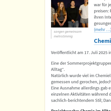
war für 
preisen:
ihren In
gesungen
(mehr …
sangen gemeinsam
mehrstimmig
Chemie
Veröffentlicht am
17. Juli 2025
i
Eine der Sommerprojektgruppe
Alltag“.
Natürlich wurde viel im Chemiel
gemessen und gerochen, jedoch
Eine Ausnahme allerdings gab e
einzelnen Aktivitäten während 
sachlich-berichtendem Stil; Dan
Projektwoche: Chemie im Allta