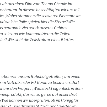
o wir uns einen Film zum Thema Chemie im
schauten. In diesem beschäftigten wir uns mit
ie: „Woher stammen die schweren Elemente im
d welche Rolle spielen hier die Sterne? Wie
as neuronale Netzwerk unseres Gehirns
n sein und wie kommunizieren die Zellen
er? Wie sieht die Zellstruktur eines Blattes
haben wir uns am Bahnhof getroffen, um einen
im NatLab in der FU-Berlin zu besuchen. Dort
wir uns den Fragen: „Was steckt eigentlich in dem
nenprodukt, das wir so gerne auf unser Brot
? Wie können wir überprüfen, ob im Honigglas
steckt, was draufsteht?“ Wir analysierten im