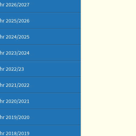
hr 2026/2027
sch – It´s our cup of tea!
hr 2025/2026
 der zweiten Fremdsprache
hr 2024/2025
ch – das Tor zu vielen
en
hr 2023/2024
Schönen Künste
hr 2022/23
rafie
hr 2021/2022
t am Gymnasium Panketal
hr 2020/2021
ektwochen & Exkursionen
hr 2019/2020
hr 2018/2019