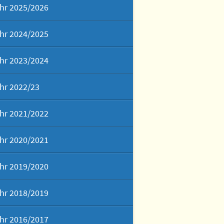
hr 2025/2026
sch – It´s our cup of tea!
hr 2024/2025
 der zweiten Fremdsprache
hr 2023/2024
ch – das Tor zu vielen
en
hr 2022/23
Schönen Künste
hr 2021/2022
rafie
hr 2020/2021
t am Gymnasium Panketal
hr 2019/2020
ektwochen & Exkursionen
hr 2018/2019
hr 2016/2017