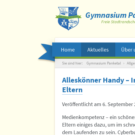
Gymnasium Pa
Freie Stadtrandsch
Home
Aktuelles
Über 
Suche
Sie sind hier:
Gymnasium Panketal
›
Allg
Alleskönner Handy – 
Eltern
Veröffentlicht am
6. September 
Medienkompetenz – ein schönes 
Eltern einiges dazu, um im schn
dem Laufenden zu sein. Cyberb