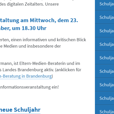
Schulja
es digitalen Zeitalters. Unsere
Engli
Schulja
Wahl
taltung am Mittwoch, dem 23.
ber, um 18.30 Uhr
Schulja
Deuts
Welt
ierten, einen informativen und kritischen Blick
Schulja
tale Medien und insbesondere der
Die 
Schulja
ermann, ist Eltern-Medien-Beraterin und im
Geog
 Landes Brandenburg aktiv. (anklicken für
Schulja
n-Beratung in Brandenburg
)
Spor
Schulja
 Informationsveranstaltung ein!
Proj
Schulja
 neue Schuljahr
Schulja