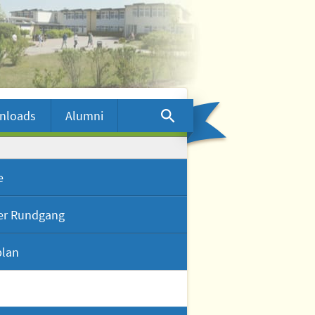
nloads
Alumni
e
ler Rundgang
plan
ueller Rundgang
view mit Dr. Wolf