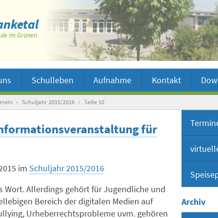
nketal
ule im Grünen
uns
Schulleben
Aufnahme
Kontakt
Dow
emein
›
Schuljahr 2015/2016
›
Seite 10
Termin
Informationsveranstaltung für
virtuel
2015
im
Schuljahr 2015/2016
Speise
Virt
Wort. Allerdings gehört für Jugendliche und
Inter
ellebigen Bereich der digitalen Medien auf
Archiv
ullying, Urheberrechtsprobleme uvm. gehören