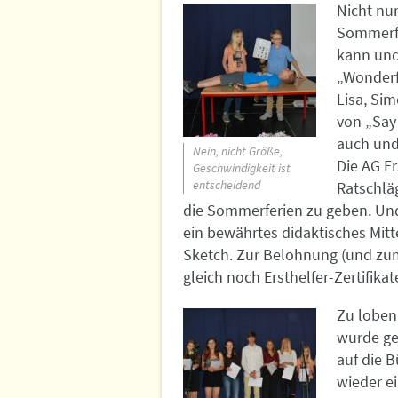
Nicht nur
Sommerfe
kann und 
„Wonderf
Lisa, Sim
von „Say
auch und
Nein, nicht Größe,
Die AG Er
Geschwindigkeit ist
entscheidend
Ratschlä
die Sommerferien zu geben. Un
ein bewährtes didaktisches Mittel
Sketch. Zur Belohnung (und zu
gleich noch Ersthelfer-Zertifika
Zu loben 
wurde ge
auf die 
wieder ei