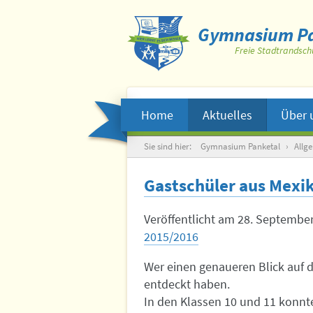
Gymnasium Pa
Freie Stadtrandsch
Home
Aktuelles
Über 
Suche
Sie sind hier:
Gymnasium Panketal
›
Allg
Gastschüler aus Mexi
Veröffentlicht am
28. Septembe
2015/2016
Wer einen genaueren Blick auf 
entdeckt haben.
In den Klassen 10 und 11 konnt