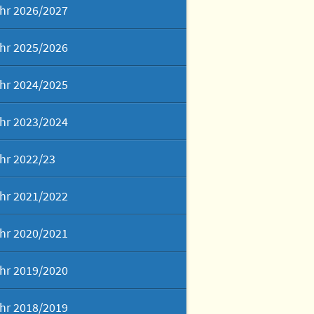
hr 2026/2027
sch – It´s our cup of tea!
hr 2025/2026
 der zweiten Fremdsprache
hr 2024/2025
ch – das Tor zu vielen
en
hr 2023/2024
Schönen Künste
hr 2022/23
rafie
hr 2021/2022
t am Gymnasium Panketal
hr 2020/2021
ektwochen & Exkursionen
hr 2019/2020
hr 2018/2019