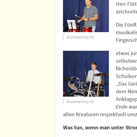
Herr Flöt
zeichnete
Die Fünft
musikali
drummerboy #1
Fingersc
etwas jur
selbstver
fächerüb
Schulkonz
„Das Ger
dem Mens
Anklagepu
drummerboy #2
Ende war
allen Kreaturen respektvoll um
Was tun, wenn man unter Stro