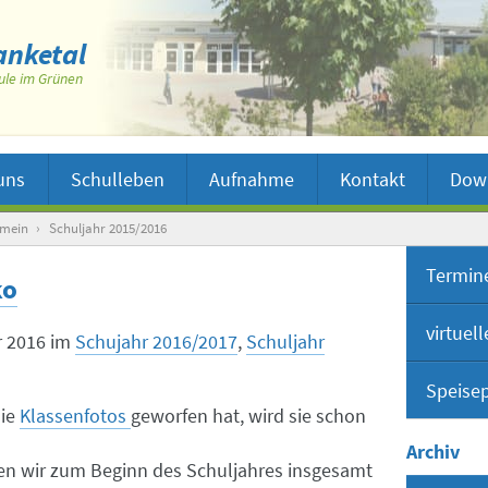
nketal
ule im Grünen
uns
Schulleben
Aufnahme
Kontakt
Dow
emein
›
Schuljahr 2015/2016
Termin
ko
virtuel
r 2016
im
Schujahr 2016/2017
,
Schuljahr
Speise
Virt
die
Klassenfotos
geworfen hat, wird sie schon
Inter
Archiv
en wir zum Beginn des Schuljahres insgesamt