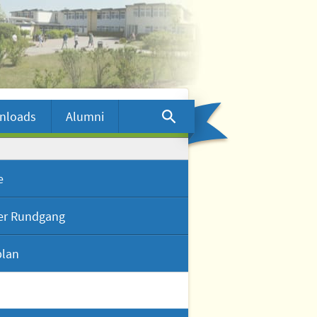
nloads
Alumni
e
ler Rundgang
plan
ueller Rundgang
view mit Dr. Wolf