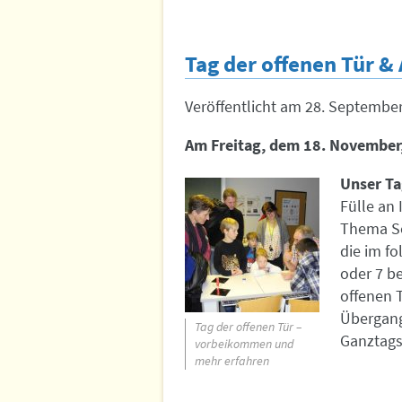
Tag der offenen Tür &
Veröffentlicht am
28. Septembe
Am Freitag, dem 18. November,
Unser Ta
Fülle an 
Thema Sc
die im f
oder 7 b
offenen T
Übergang
Tag der offenen Tür –
Ganztags
vorbeikommen und
mehr erfahren