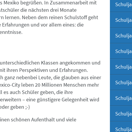
us Mexiko begrüßen. In Zusammenarbeit mit
Schulja
Engli
tschüler die nächsten drei Monate
n lernen. Neben dem reinen Schulstoff geht
Schulja
Wahl
 Erfahrungen und vor allem eines: die
enntnisse.
Schulja
Deuts
Welt
Schulja
Die 
den unterschiedlichen Klassen angekommen und
Schulja
mit ihren Perspektiven und Erfahrungen.
Geog
 ganz nebenbei Leute, die glauben aus einer
Schulja
xico-City leben 20 Millionen Menschen mehr
Spor
ll es auch Schüler geben, die ihre
Schulja
erweitern – eine günstigere Gelegenheit wird
Proj
eder geben ;-)
Schulja
inen schönen Aufenthalt und viele
Schulja