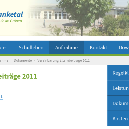
nketal
ule im Grünen
uns
Schulleben
Aufnahme
Kontakt
Dow
nahme
›
Dokumente
›
Vereinbarung Elternbeiträge 2011
Regelk
eiträge 2011
Leistu
11
Dokum
Kosten