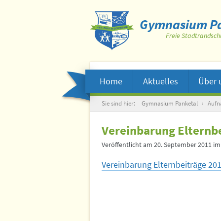
Gymnasium Pa
Freie Stadtrandsch
Home
Aktuelles
Über 
Suche
Sie sind hier:
Gymnasium Panketal
›
Auf
Vereinbarung Elternb
Veröffentlicht am
20. September 2011
im
Vereinbarung Elternbeiträge 20