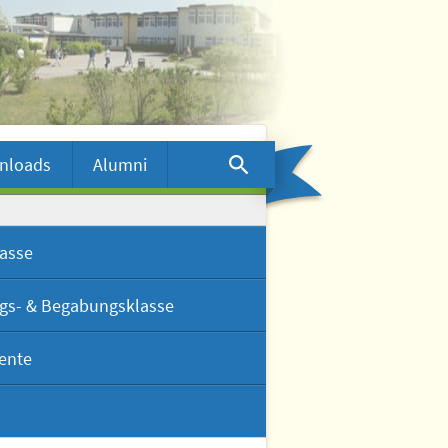
nloads
Alumni
lasse
ngs- & Begabungsklasse
ente