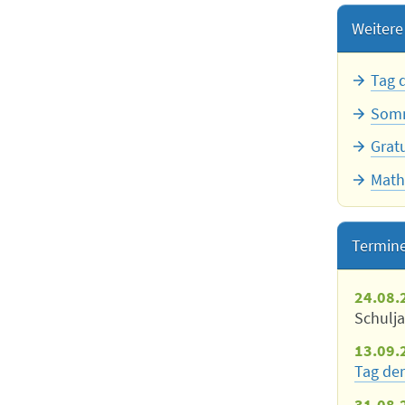
Weitere 
Tag 
Somm
Grat
Math
Termin
24.08.
Schulj
13.09.
Tag der
31.08.