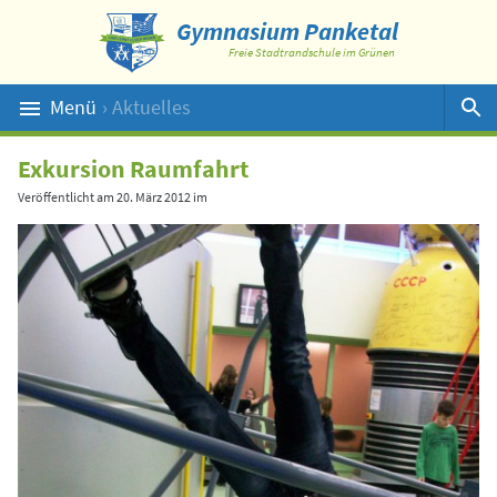
Gymnasium Panketal
Freie Stadtrandschule im Grünen
Menü
› Aktuelles
Suche
Exkursion Raumfahrt
Veröffentlicht am
20. März 2012
im