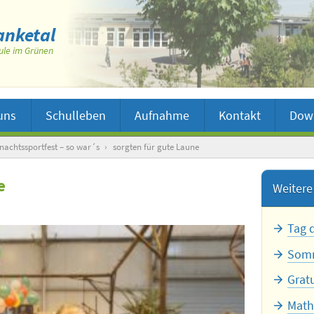
nketal
ule im Grünen
uns
Schulleben
Aufnahme
Kontakt
Dow
nachtssportfest – so war´s
›
sorgten für gute Laune
e
Weitere 
Tag 
Somm
Grat
Math