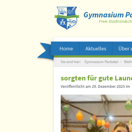
Gymnasium Pa
Freie Stadtrandsch
Home
Aktuelles
Über 
Suche
Sie sind hier:
Gymnasium Panketal
›
Weih
sorgten für gute Laun
Veröffentlicht am
29. Dezember 2025
im