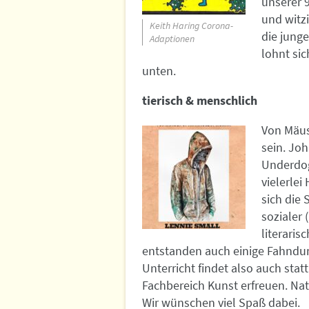
unserer 
und witz
Keith Haring Corona-
die junge
Adaptionen
lohnt sic
unten.
tierisch & menschlich
Von Mäus
sein. Jo
Underdog
vielerlei
sich die
sozialer 
literaris
entstanden auch einige Fahndun
Unterricht findet also auch stat
Fachbereich Kunst erfreuen. Natü
Wir wünschen viel Spaß dabei.