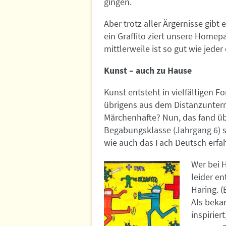
gingen.
Aber trotz aller Ärgernisse gibt 
ein Graffito ziert unsere Homepa
mittlerweile ist so gut wie jeder e
Kunst – auch zu Hause
Kunst entsteht in vielfältigen 
übrigens aus dem Distanzunterri
Märchenhafte? Nun, das fand üb
Begabungsklasse (Jahrgang 6) st
wie auch das Fach Deutsch erf
Wer bei 
leider e
Haring. (
Als bekan
inspirie