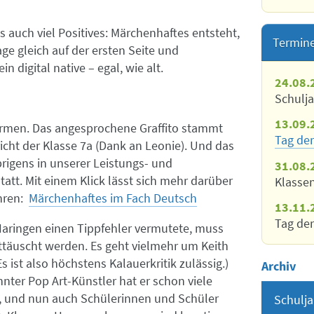
es auch viel Positives: Märchenhaftes entsteht,
Termin
ge gleich auf der ersten Seite und
in digital native – egal, wie alt.
24.08.
Schulj
13.09.
Formen. Das angesprochene Graffito stammt
Tag der
cht der Klasse 7a (Dank an Leonie). Und das
rigens in unserer Leistungs- und
31.08.
att. Mit einem Klick lässt sich mehr darüber
Klasse
ahren:
Märchenhaftes im Fach Deutsch
13.11.
Tag der
Haringen einen Tippfehler vermutete, muss
nttäuscht werden. Es geht vielmehr um Keith
Es ist also höchstens Kalauerkritik zulässig.)
Archiv
nter Pop Art-Künstler hat er schon viele
rt, und nun auch Schülerinnen und Schüler
Schulja