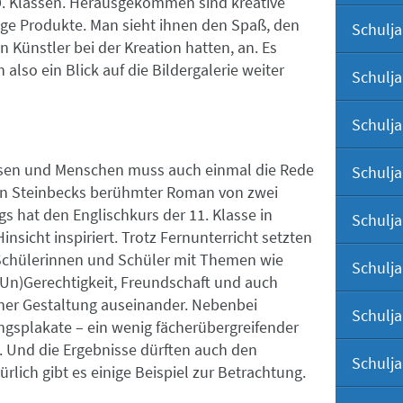
9. Klassen. Herausgekommen sind kreative
ige Produkte. Man sieht ihnen den Spaß, den
Schulja
n Künstler bei der Kreation hatten, an. Es
h also ein Blick auf die Bildergalerie weiter
Schulja
Schulja
en und Menschen muss auch einmal die Rede
Schulja
hn Steinbecks berühmter Roman von zwei
s hat den Englischkurs der 11. Klasse in
Schulja
 Hinsicht inspiriert. Trotz Fernunterricht setzten
 Schülerinnen und Schüler mit Themen wie
Schulja
(Un)Gerechtigkeit, Freundschaft und auch
cher Gestaltung auseinander. Nebenbei
Schulja
gsplakate – ein wenig fächerübergreifender
t. Und die Ergebnisse dürften auch den
Schulja
rlich gibt es einige Beispiel zur Betrachtung.