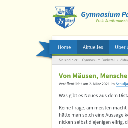
Gymnasium Pa
Freie Stadtrandsch
Home
Aktuelles
Über 
Suche
Sie sind hier:
Gymnasium Panketal
›
Aktue
Von Mäusen, Mensche
Veröffentlicht am
2. März 2021
im
Schulj
Was gibt es Neues aus dem Dist
Keine Frage, am meisten macht 
hätte man solch eine Aussage 
nicken selbst diejenigen eifrig,