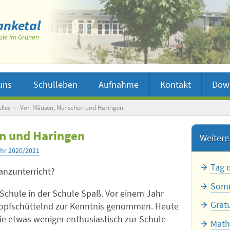
nketal
ule im Grünen
uns
Schulleben
Aufnahme
Kontakt
Dow
lles
›
Von Mäusen, Menschen und Haringen
n und Haringen
Weitere 
ahr 2020/2021
Tag 
anzunterricht?
Somm
Schule in der Schule Spaß. Vor einem Jahr
Grat
kopfschüttelnd zur Kenntnis genommen. Heute
 die etwas weniger enthusiastisch zur Schule
Math