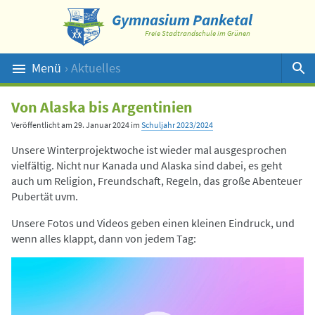
Gymnasium Panketal
Freie Stadtrandschule im Grünen
Menü
› Aktuelles
Suche
Von Alaska bis Argentinien
Veröffentlicht am
29. Januar 2024
im
Schuljahr 2023/2024
Unsere Winterprojektwoche ist wieder mal ausgesprochen
vielfältig. Nicht nur Kanada und Alaska sind dabei, es geht
auch um Religion, Freundschaft, Regeln, das große Abenteuer
Pubertät uvm.
Unsere Fotos und Videos geben einen kleinen Eindruck, und
wenn alles klappt, dann von jedem Tag:
Video-
Player