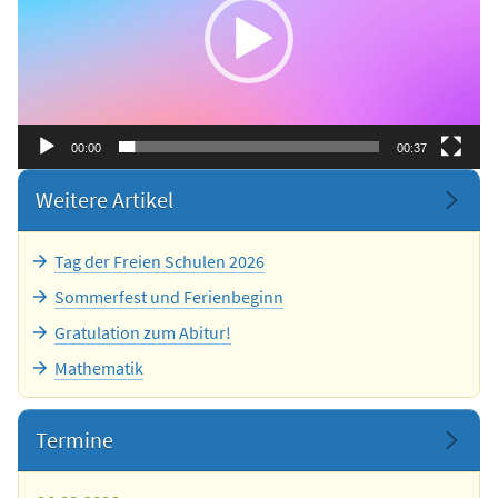
00:00
00:37
Weitere Artikel
Tag der Freien Schulen 2026
Sommerfest und Ferienbeginn
Gratulation zum Abitur!
Mathematik
Termine