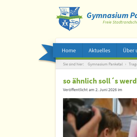
Gymnasium Pa
Freie Stadtrandsch
Home
Aktuelles
Über 
Suche
Sie sind hier:
Gymnasium Panketal
›
Trag
so ähnlich soll´s wer
Veröffentlicht am
2. Juni 2026
im