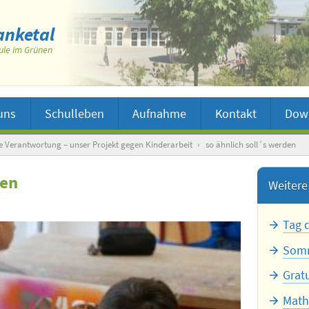
nketal
ule im Grünen
uns
Schulleben
Aufnahme
Kontakt
Dow
e Verantwortung – unser Projekt gegen Kinderarbeit
›
so ähnlich soll´s werden
den
Weitere 
Tag 
Somm
Grat
Math