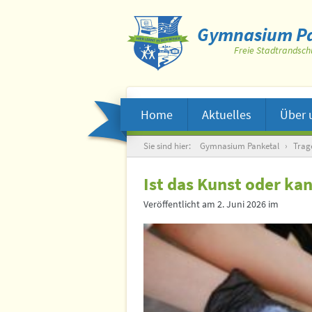
Gymnasium Pa
Freie Stadtrandsch
Home
Aktuelles
Über 
Suche
Sie sind hier:
Gymnasium Panketal
›
Trag
Ist das Kunst oder ka
Veröffentlicht am
2. Juni 2026
im