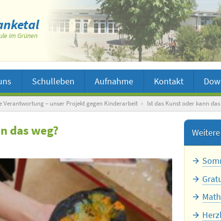
nketal
ule im Grünen
uns
Schulleben
Aufnahme
Kontakt
Dow
e Verantwortung – unser Projekt gegen Kinderarbeit
›
Ist das Kunst oder kann da
nn das weg?
Weitere 
Somm
Grat
Math
Herz