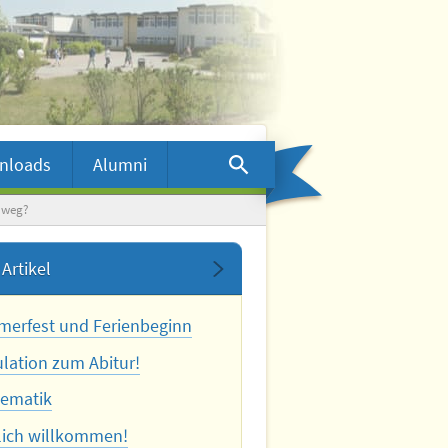
nloads
Alumni
s weg?
Artikel
erfest und Ferienbeginn
ulation zum Abitur!
ematik
lich willkommen!