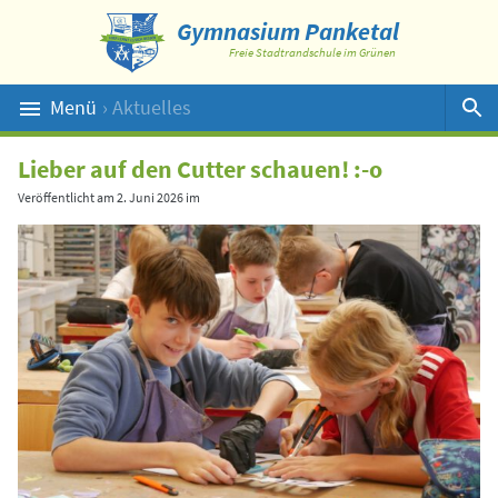
Gymnasium Panketal
Freie Stadtrandschule im Grünen
Menü
› Aktuelles
Suche
Lieber auf den Cutter schauen! :-o
Veröffentlicht am
2. Juni 2026
im