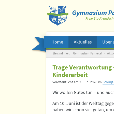
Gymnasium Pa
Freie Stadtrandsch
Home
Aktuelles
Über 
Suche
Sie sind hier:
Gymnasium Panketal
›
Aktue
Trage Verantwortung 
Kinderarbeit
Veröffentlicht am
3. Juni 2026
im
Schulja
Wir wollen Gutes tun – und auc
Am 10. Juni ist der Welttag geg
haben wir schon viel getan, um