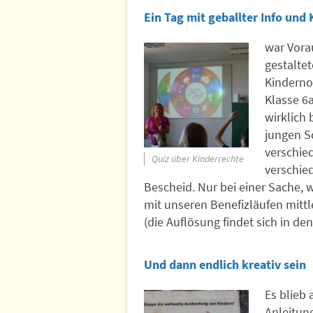
Ein Tag mit geballter Info und 
war Vorau
gestaltet
Kindernot
Klasse 6a
wirklich 
jungen Sc
verschie
Quiz über Kinderrechte
verschied
Bescheid. Nur bei einer Sache, 
mit unseren Benefizläufen mittl
(die Auflösung findet sich in den
Und dann endlich kreativ sein
Es blieb 
Anleitun