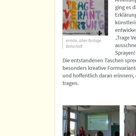
ging es d
Erklärung
künstler
entwicke
„Trage Ve
ernste, aber farbige
ausschne
Botschaft
Sprayen!
Die entstandenen Taschen sprec
besonders kreative Formvarian
und hoffentlich daran erinnern,
tragen.