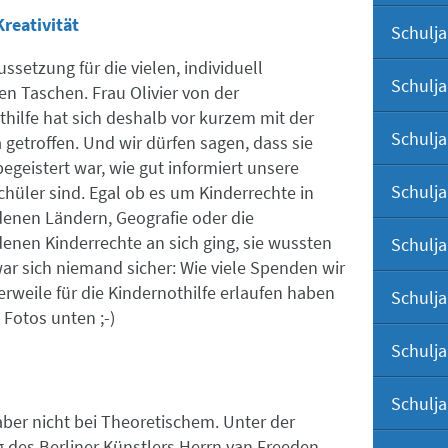
Kreativität
Schulja
ssetzung für die vielen, individuell
Schulja
en Taschen. Frau Olivier von der
hilfe hat sich deshalb vor kurzem mit der
Schulja
 getroffen. Und wir dürfen sagen, dass sie
begeistert war, wie gut informiert unsere
Schulja
hüler sind. Egal ob es um Kinderrechte in
denen Ländern, Geografie oder die
enen Kinderrechte an sich ging, sie wussten
Schulja
war sich niemand sicher: Wie viele Spenden wir
erweile für die Kindernothilfe erlaufen haben
Schulja
 Fotos unten ;-)
Schulja
Schulja
aber nicht bei Theoretischem. Unter der
g des Berliner Künstlers Herrn van Freeden