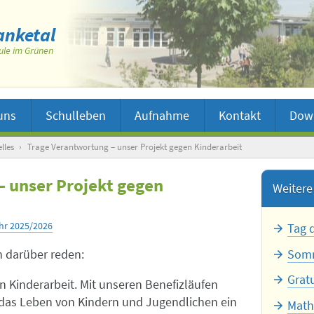
nketal
ule im Grünen
uns
Schulleben
Aufnahme
Kontakt
Dow
lles
›
Trage Verantwortung – unser Projekt gegen Kinderarbeit
– unser Projekt gegen
Weitere 
Tag 
hr 2025/2026
Somm
h darüber reden:
Grat
en Kinderarbeit. Mit unseren Benefizläufen
 das Leben von Kindern und Jugendlichen ein
Math