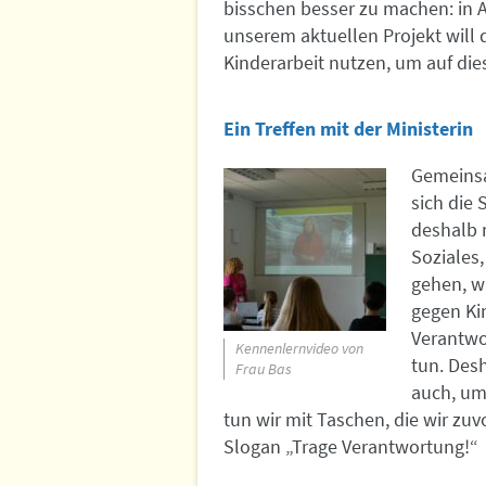
bisschen besser zu machen: in A
unserem aktuellen Projekt will 
Kinderarbeit nutzen, um auf d
Ein Treffen mit der Ministerin
Gemeinsa
sich die 
deshalb 
Soziales,
gehen, wa
gegen Kin
Verantwo
Kennenlernvideo von
tun. Des
Frau Bas
auch, um
tun wir mit Taschen, die wir zu
Slogan „Trage Verantwortung!“