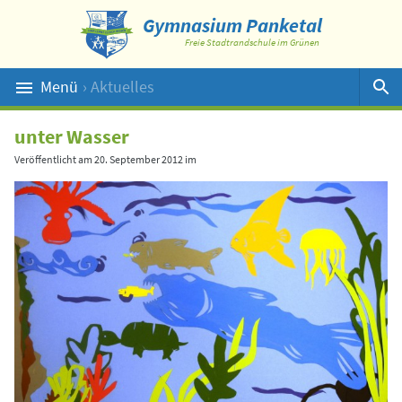
Gymnasium Panketal
Freie Stadtrandschule im Grünen
Menü
› Aktuelles
Suche
unter Wasser
Veröffentlicht am
20. September 2012
im