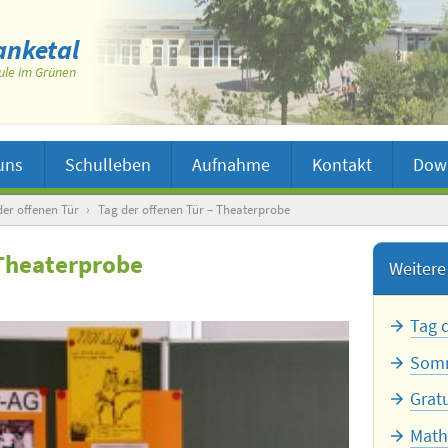
nketal
ule im Grünen
uns
Schulleben
Aufnahme
Kontakt
Dow
der offenen Tür
›
Tag der offenen Tür – Theaterprobe
 Theaterprobe
Weitere 
Tag 
Somm
Grat
Math