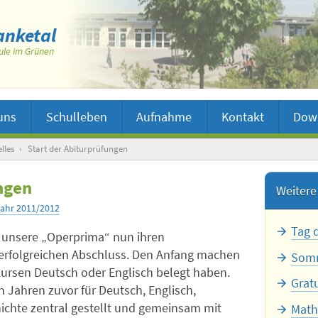
nketal
ule im Grünen
uns
Schulleben
Aufnahme
Kontakt
Dow
lles
›
Start der Abiturprüfungen
ngen
Weitere 
jahr 2011/2012
Tag 
r unsere „Operprima“ nun ihren
erfolgreichen Abschluss. Den Anfang machen
Somm
dkursen Deutsch oder Englisch belegt haben.
Grat
 Jahren zuvor für Deutsch, Englisch,
ichte zentral gestellt und gemeinsam mit
Math