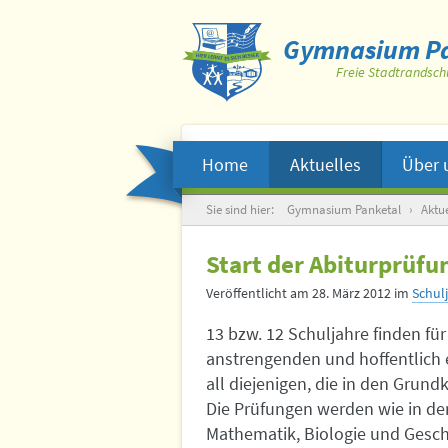
Gymnasium Pa
Freie Stadtrandsch
Home
Aktuelles
Über 
Suche
Sie sind hier:
Gymnasium Panketal
›
Aktue
Start der Abiturprüfu
Veröffentlicht am
28. März 2012
im
Schul
13 bzw. 12 Schuljahre finden fü
anstrengenden und hoffentlich 
all diejenigen, die in den Grun
Die Prüfungen werden wie in den
Mathematik, Biologie und Gesch