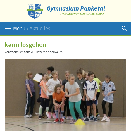
Gymnasium Panketal
Freie Stadtrandschule im Grünen
Menü
› Aktuelles
Suche
kann losgehen
Veröffentlicht am
20. Dezember 2024
im