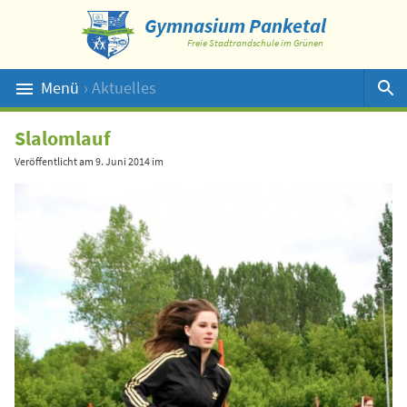
Gymnasium Panketal
Freie Stadtrandschule im Grünen
Menü
› Aktuelles
Suche
Slalomlauf
Veröffentlicht am
9. Juni 2014
im