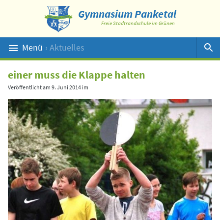
Gymnasium Panketal
Freie Stadtrandschule im Grünen
Menü
› Aktuelles
Suche
einer muss die Klappe halten
Veröffentlicht am
9. Juni 2014
im