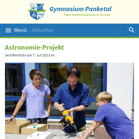
Gymnasium Panketal
Freie Stadtrandschule im Grünen
Menü
› Aktuelles
Suche
Astronomie-Projekt
Veröffentlicht am
7. Juli 2013
im