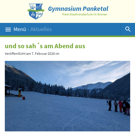
Gymnasium Panketal
Freie Stadtrandschule im Grünen
Menü
› Aktuelles
Suche
und so sah´s am Abend aus
Veröffentlicht am
7. Februar 2026
im