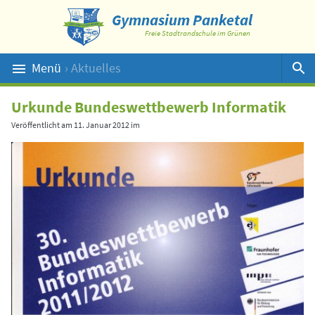
Gymnasium Panketal
Freie Stadtrandschule im Grünen
Menü
› Aktuelles
Suche
Urkunde Bundeswettbewerb Informatik
Veröffentlicht am
11. Januar 2012
im