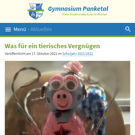
Gymnasium Panketal
Freie Stadtrandschule im Grünen
Menü
› Aktuelles
Suche
Was für ein tierisches Vergnügen
Veröffentlicht am
17. Oktober 2021
im
Schuljahr 2021/2022