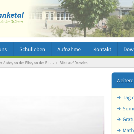
nketal
ule im Grünen
uns
Schulleben
Aufnahme
Kontakt
Dow
r Alster, an der Elbe, an der Bill…
›
Blick auf Dresden
Weitere 
Tag 
Somm
Grat
Math