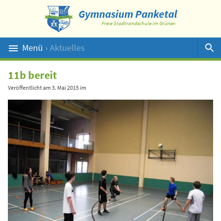
Gymnasium Panketal
Freie Stadtrandschule im Grünen
Menü
› Aktuelles
Suche
11b bereit
Veröffentlicht am
3. Mai 2015
im