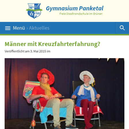
Gymnasium Panketal
Freie Stadtrandschule im Grünen
Menü
› Aktuelles
Suche
Männer mit Kreuzfahrterfahrung?
Veröffentlicht am
3. Mai 2015
im