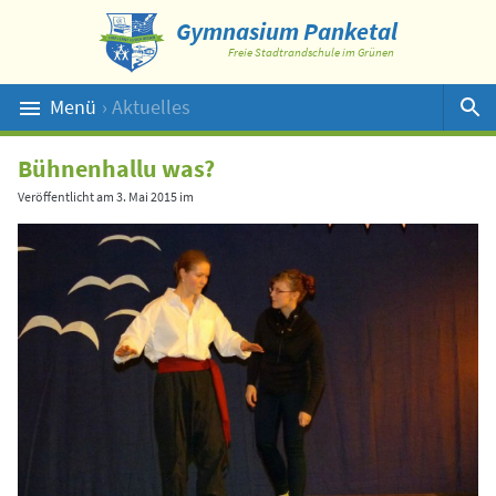
Gymnasium Panketal
Freie Stadtrandschule im Grünen
Menü
› Aktuelles
Suche
Bühnenhallu was?
Veröffentlicht am
3. Mai 2015
im