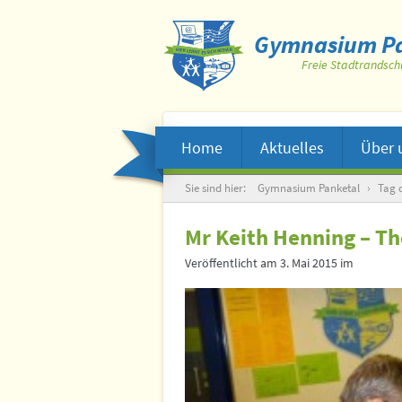
Gymnasium Pa
Freie Stadtrandsch
Home
Aktuelles
Über 
Suche
Sie sind hier:
Gymnasium Panketal
›
Tag d
Mr Keith Henning – Th
Veröffentlicht am
3. Mai 2015
im