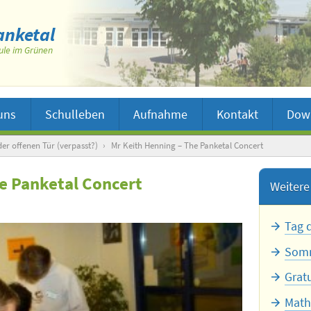
nketal
ule im Grünen
uns
Schulleben
Aufnahme
Kontakt
Dow
er offenen Tür (verpasst?)
›
Mr Keith Henning – The Panketal Concert
e Panketal Concert
Weitere 
Tag 
Somm
Grat
Math