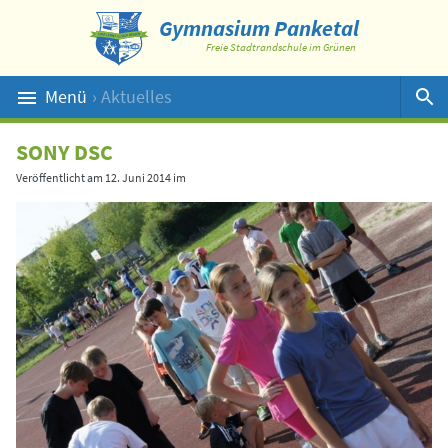
Gymnasium Panketal
Freie Stadtrandschule im Grünen
Menü
› Aktuelles
Suche
SONY DSC
Veröffentlicht am
12. Juni 2014
im