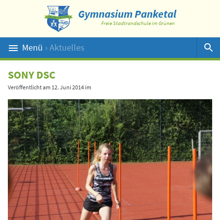
Gymnasium Panketal
Freie Stadtrandschule im Grünen
Menü
› Aktuelles
Suche
SONY DSC
Veröffentlicht am
12. Juni 2014
im