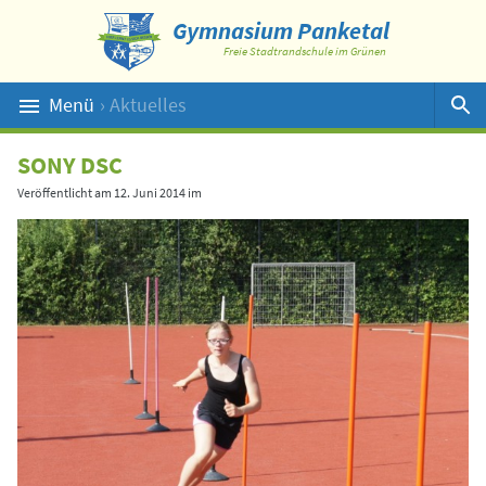
Gymnasium Panketal
Freie Stadtrandschule im Grünen
Menü
› Aktuelles
Suche
SONY DSC
Veröffentlicht am
12. Juni 2014
im