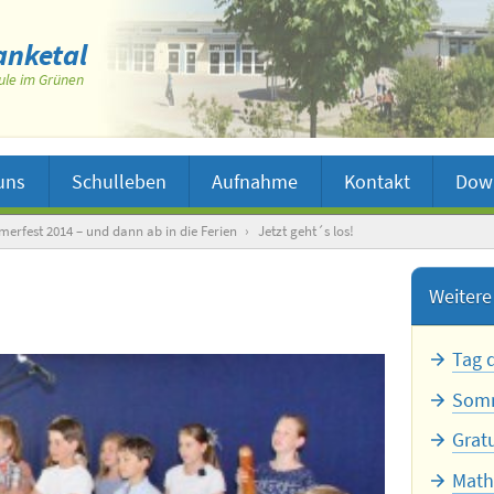
nketal
ule im Grünen
uns
Schulleben
Aufnahme
Kontakt
Dow
erfest 2014 – und dann ab in die Ferien
›
Jetzt geht´s los!
Weitere 
Tag 
Somm
Grat
Math