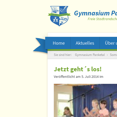
Gymnasium Pa
Freie Stadtrandsch
Home
Aktuelles
Über 
Suche
Sie sind hier:
Gymnasium Panketal
›
Somm
Jetzt geht´s los!
Veröffentlicht am
5. Juli 2014
im