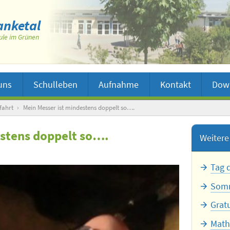
nketal
ule im Grünen
uns
Schulleben
Aufnahme
Kontakt
Dow
fahrt
›
Mein Messer ist mindestens doppelt so….
estens doppelt so….
Weitere 
Tag 
Somm
Grat
Math