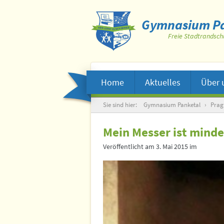
Gymnasium Pa
Freie Stadtrandsch
Home
Aktuelles
Über 
Suche
Sie sind hier:
Gymnasium Panketal
›
Prag
Mein Messer ist mind
Veröffentlicht am
3. Mai 2015
im