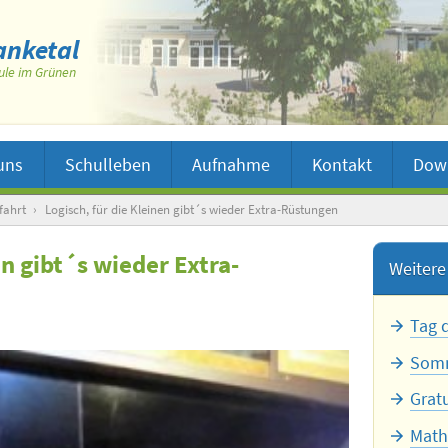
nketal
ule im Grünen
uns
Schulleben
Aufnahme
Kontakt
Dow
fahrt
›
Logisch, für die Kleinen gibt´s wieder Extra-Rüstungen
en gibt´s wieder Extra-
Weitere 
Tag 
Somm
Grat
Math