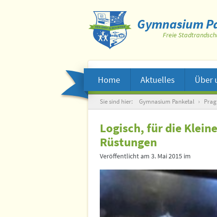
Gymnasium Pa
Freie Stadtrandsch
Home
Aktuelles
Über 
Suche
Sie sind hier:
Gymnasium Panketal
›
Prag
Logisch, für die Klein
Rüstungen
Veröffentlicht am
3. Mai 2015
im