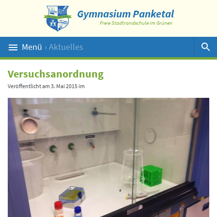
Gymnasium Panketal
Freie Stadtrandschule im Grünen
Menü
› Aktuelles
Suche
Versuchsanordnung
Veröffentlicht am
3. Mai 2015
im