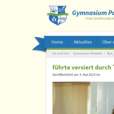
Gymnasium Pa
Freie Stadtrandsch
Home
Aktuelles
Über 
Suche
Sie sind hier:
Gymnasium Panketal
›
Bye, 
führte versiert durc
Veröffentlicht am
3. Mai 2015
im