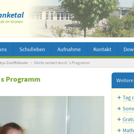
nketal
ule im Grünen
uns
Schulleben
Aufnahme
Kontakt
Dow
bye Zwölftklässler
›
führte versiert durch´s Programm
h´s Programm
Weitere 
Tag 
Somm
Grat
Math