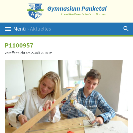
Gymnasium Panketal
Freie Stadtrandschule im Grünen
Menü
› Aktuelles
Suche
P1100957
Veröffentlicht am
2. Juli 2014
im