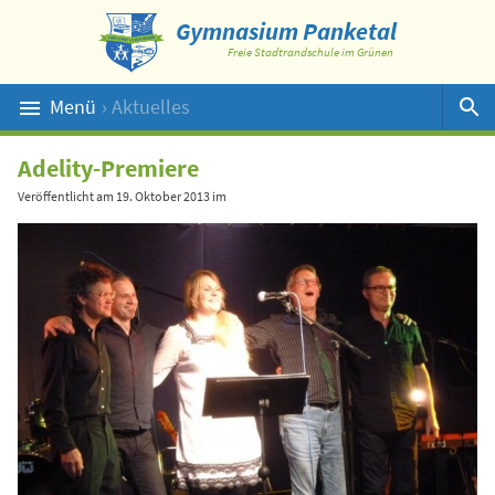
Gymnasium Panketal
Freie Stadtrandschule im Grünen
Menü
› Aktuelles
Suche
Adelity-Premiere
Veröffentlicht am
19. Oktober 2013
im