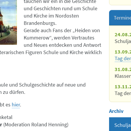
tauchen wir ein in die Geschichte
und Geschichten rund um Schule
und Kirche im Nordosten
Termin
Brandenburgs.
Gerade auch Fans der „Heiden von
24.08.
Kummerow“, werden Vertrautes
Schulj
und Neues entdecken und Antwort
13.09.
literarischen Figuren Schule und Kirche wirklich
Tag der
31.08.
Klasse
chule und Schulgeschichte auf neue und
13.11.
n zu dürfen.
Tag der
ibt es
hier
.
Archiv
ketal
r
(Moderation Roland Henning)
Schulja