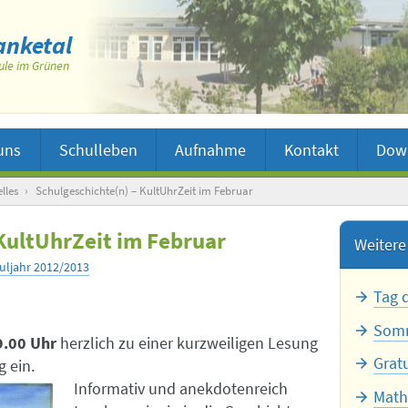
nketal
ule im Grünen
uns
Schulleben
Aufnahme
Kontakt
Dow
lles
›
Schulgeschichte(n) – KultUhrZeit im Februar
KultUhrZeit im Februar
Weitere 
uljahr 2012/2013
Tag 
Somm
9.00 Uhr
herzlich zu einer kurzweiligen Lesung
Grat
g ein.
Informativ und anekdotenreich
Math