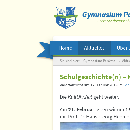
Gymnasium Pa
Freie Stadtrandsch
Home
Aktuelles
Über 
Suche
Sie sind hier:
Gymnasium Panketal
›
Aktue
Schulgeschichte(n) – 
Veröffentlicht am
17. Januar 2013
im
Sch
Die
KultUhrZeit
geht weiter.
Am
21. Februar
laden wir um
1
mit Prof. Dr. Hans-Georg Hennin