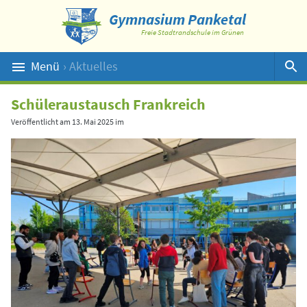
Gymnasium Panketal
Freie Stadtrandschule im Grünen
Menü
› Aktuelles
Suche
Schüleraustausch Frankreich
Veröffentlicht am
13. Mai 2025
im