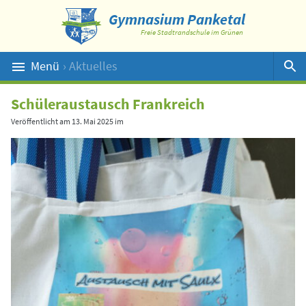
Gymnasium Panketal
Freie Stadtrandschule im Grünen
Menü
› Aktuelles
Suche
Schüleraustausch Frankreich
Veröffentlicht am
13. Mai 2025
im