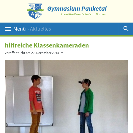
Gymnasium Panketal
Freie Stadtrandschule im Grünen
Menü
› Aktuelles
Suche
hilfreiche Klassenkameraden
Veröffentlicht am
27. Dezember 2014
im