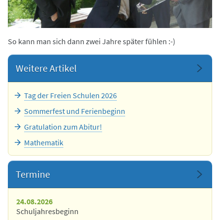
So kann man sich dann zwei Jahre später fühlen :-)
Weitere Artikel
Tag der Freien Schulen 2026
Sommerfest und Ferienbeginn
Gratulation zum Abitur!
Mathematik
Termine
24.08.2026
Schuljahresbeginn