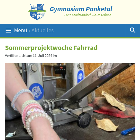
Gymnasium Panketal
Freie Stadtrandschule im Grünen
Menü
› Aktuelles
Suche
Sommerprojektwoche Fahrrad
Veröffentlicht am
11. Juli 2024
im