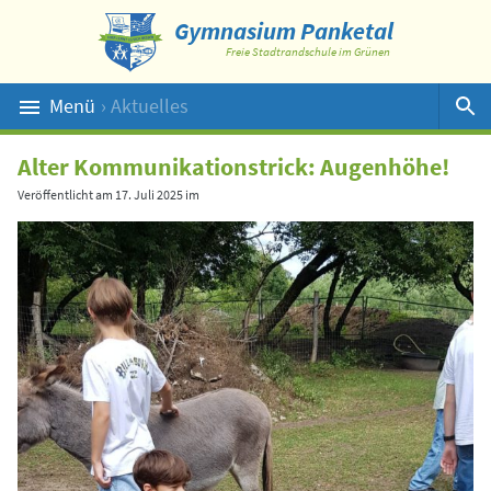
Gymnasium Panketal
Freie Stadtrandschule im Grünen
Menü
› Aktuelles
Suche
Alter Kommunikationstrick: Augenhöhe!
Veröffentlicht am
17. Juli 2025
im