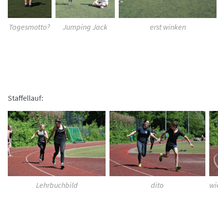
Tagesmotto?
Jumping Jack
erst winken
Staffellauf:
Lehrbuchbild
dito
wi